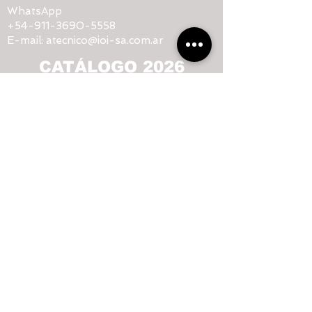
WhatsApp
+54-911-3690-5558
E-mail:
atecnico@ioi-sa.com.ar
CATÁLOGO 2026
CONTACTO