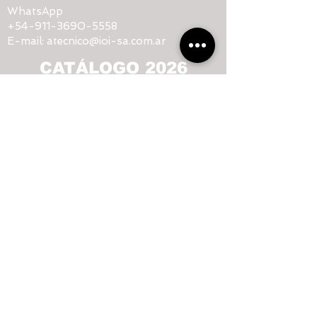
WhatsApp
+54-911-3690-5558
E-mail:
atecnico@ioi-sa.com.ar
CATÁLOGO 2026
CONTACTO