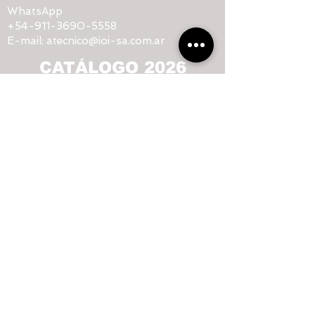
WhatsApp
+54-911-3690-5558
E-mail:
atecnico@ioi-sa.com.ar
CATÁLOGO 2026
CONTACTO