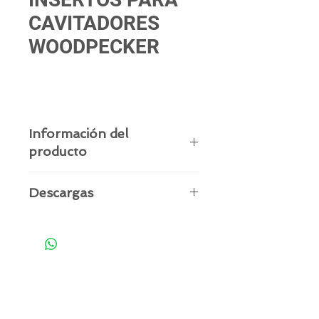
CAVITADORES
WOODPECKER
Información del
producto
Consúltenos por disponibilidad de
Descargas
insertos para cavitadores.
WOODPECKER - TIP BOOK IOI