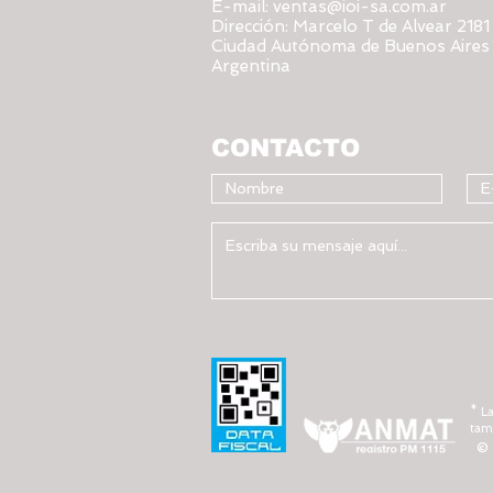
E-mail:
ventas@ioi-sa.com.ar
Dirección:
Marcelo T de Alvear 2181
Ciudad Autónoma de Buenos Aires
Argentina
CONTACTO
* L
tama
© 