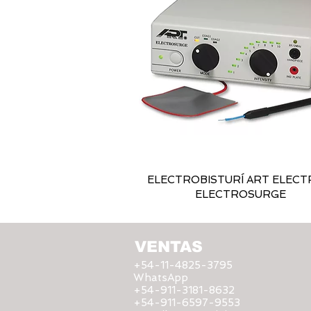
ELECTROBISTURÍ ART ELEC
ELECTROSURGE
VENTAS
+54-11-4825-3795
WhatsApp
+54-911-3181-8632
+54-911-6597-9553